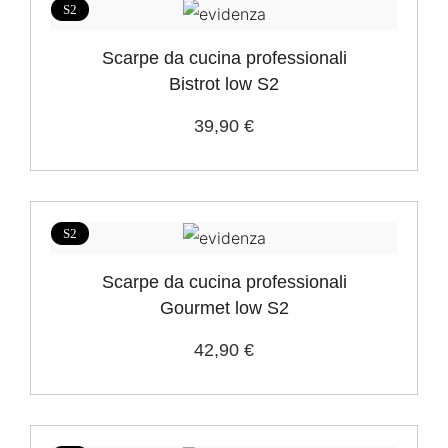
S2
S2
8
Scarpe da cucina professionali
Bistrot low S2
Settori
39,90 €
HO.RE.CA. ristorazione
8
Suola
PU monodensità
8
S2
Scarpe da cucina professionali
Puntale
Gourmet low S2
Acciaio
6
42,90 €
Composito
2
Taglie