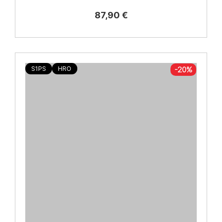
87,90 €
Edilizia pesante
22
Elettricisti e idraulici
34
HO.RE.CA. ristorazione
11
S1PS
HRO
-20%
Industria metalmeccanica
28
Lavori in quota e bosco
9
Logistica e trasporti
35
Officina e meccanici
32
Saldatori
20
Siderurgia e acciaieria
24
SUOLA
EVA / Gomma
1