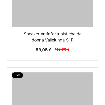
Composito
13
Taglie
Sneaker antinfortunistiche da
Prezzo
donna Vallelunga S1P
59,95 €
119,90 €
€
€
Linea
S7S