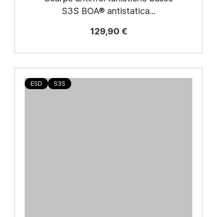
S3S BOA® antistatica...
129,90 €
ESD
S3S