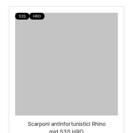
S3S
HRO
Scarponi antinfortunistici Rhino
mid S3S HRO