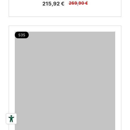
215,92 €
269,90 €
S3S