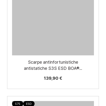
Scarpe antinfortunistiche
antistatiche S3S ESD BOA®...
139,90 €
S7S
ESD