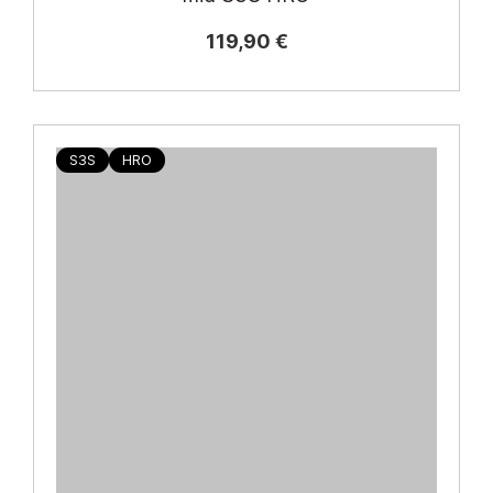
119,90 €
S3S
HRO