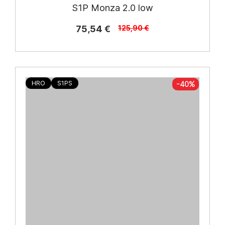
S1P Monza 2.0 low
75,54 €
125,90 €
HRO
S1PS
-40%