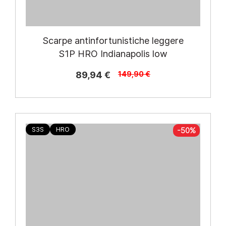
Scarpe antinfortunistiche leggere
S1P HRO Indianapolis low
89,94 €
149,90 €
S3S
HRO
-50%