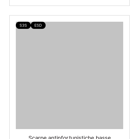
S3S
ESD
Scarpe antinfortunistiche basse