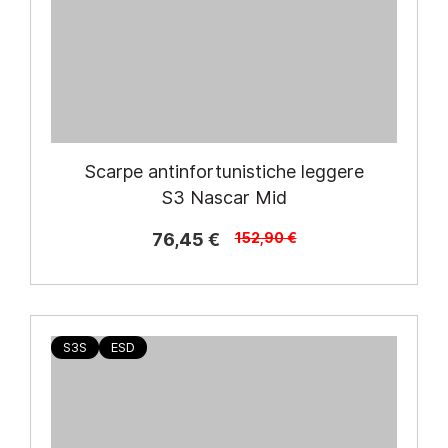
Scarpe antinfortunistiche leggere
S3 Nascar Mid
76,45 €
152,90 €
S3S
ESD