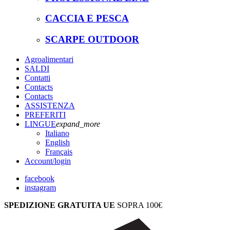
CACCIA E PESCA
SCARPE OUTDOOR
Agroalimentari
SALDI
Contatti
Contacts
Contacts
ASSISTENZA
PREFERITI
LINGUE
expand_more
Italiano
English
Français
Account
/login
facebook
instagram
SPEDIZIONE GRATUITA UE
SOPRA 100€