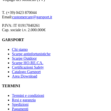
T. (+39) 0423 870044
Email:
customercare@garsport.it
P.IVA: IT 01917040261
Cap. sociale i.v. 2.000.000€
GARSPORT
Chi siamo
Scarpe antinfortunistiche
Scarpe Outdoor
Scarpe HO.RE.CA.
Certificazioni Safety
Catalogo Garsport
Area Download
TERMINI
Termini e condizioni
Resi e garanzia
Spedizioni
Pagamenti