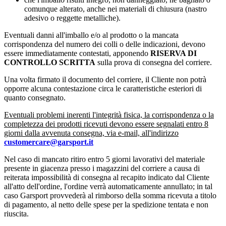
comunque alterato, anche nei materiali di chiusura (nastro
adesivo o reggette metalliche).
Eventuali danni all'imballo e/o al prodotto o la mancata
corrispondenza del numero dei colli o delle indicazioni, devono
essere immediatamente contestati, apponendo
RISERVA DI
CONTROLLO SCRITTA
sulla prova di consegna del corriere.
Una volta firmato il documento del corriere, il Cliente non potrà
opporre alcuna contestazione circa le caratteristiche esteriori di
quanto consegnato.
Eventuali problemi inerenti l'integrità fisica, la corrispondenza o la
completezza dei prodotti ricevuti devono essere segnalati entro 8
giorni dalla avvenuta consegna, via e-mail, all'indirizzo
customercare@garsport.it
Nel caso di mancato ritiro entro 5 giorni lavorativi del materiale
presente in giacenza presso i magazzini del corriere a causa di
reiterata impossibilità di consegna al recapito indicato dal Cliente
all'atto dell'ordine, l'ordine verrà automaticamente annullato; in tal
caso Garsport provvederà al rimborso della somma ricevuta a titolo
di pagamento, al netto delle spese per la spedizione tentata e non
riuscita.