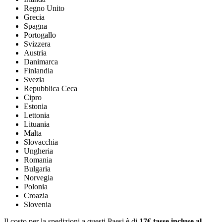
Regno Unito
Grecia
Spagna
Portogallo
Svizzera
Austria
Danimarca
Finlandia
Svezia
Repubblica Ceca
Cipro
Estonia
Lettonia
Lituania
Malta
Slovacchia
Ungheria
Romania
Bulgaria
Norvegia
Polonia
Croazia
Slovenia
Il costo per la spedizioni a questi Paesi è di
17€ tasse incluse al