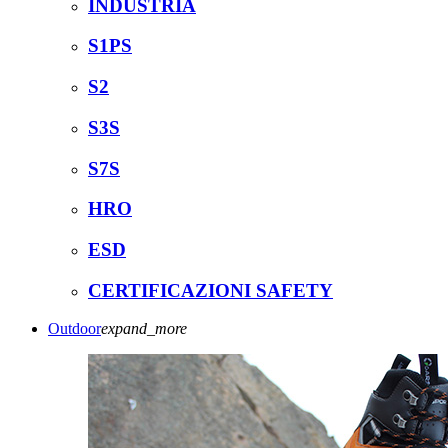
INDUSTRIA
S1PS
S2
S3S
S7S
HRO
ESD
CERTIFICAZIONI SAFETY
Outdoor
expand_more