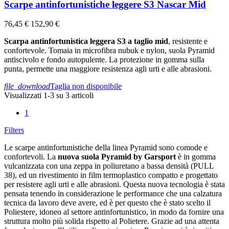
Scarpe antinfortunistiche leggere S3 Nascar Mid
76,45 €
152,90 €
Scarpa antinfortunistica leggera S3 a taglio mid
, resistente e
confortevole. Tomaia in microfibra nubuk e nylon, suola Pyramid
antiscivolo e fondo autopulente. La protezione in gomma sulla
punta, permette una maggiore resistenza agli urti e alle abrasioni.
file_download
Taglia non disponibile
Visualizzati 1-3 su 3 articoli
1
Filters
Le scarpe antinfortunistiche della linea Pyramid sono comode e
confortevoli. La
nuova suola Pyramid by Garsport
è in gomma
vulcanizzata con una zeppa in poliuretano a bassa densità (PULL
38), ed un rivestimento in film termoplastico compatto e progettato
per resistere agli urti e alle abrasioni. Questa nuova tecnologia è stata
pensata tenendo in considerazione le performance che una calzatura
tecnica da lavoro deve avere, ed è per questo che è stato scelto il
Poliestere, idoneo al settore antinfortunistico, in modo da fornire una
struttura molto più solida rispetto al Polietere. Grazie ad una attenta