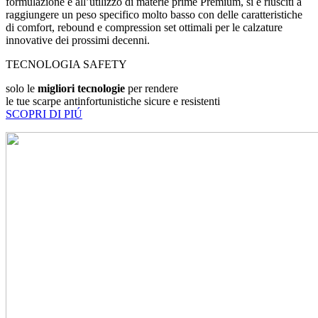
formulazione e all’utilizzo di materie prime Premium, si è riusciti a
raggiungere un peso specifico molto basso con delle caratteristiche
di comfort, rebound e compression set ottimali per le calzature
innovative dei prossimi decenni.
TECNOLOGIA SAFETY
solo le
migliori tecnologie
per rendere
le tue scarpe antinfortunistiche sicure e resistenti
SCOPRI DI PIÚ