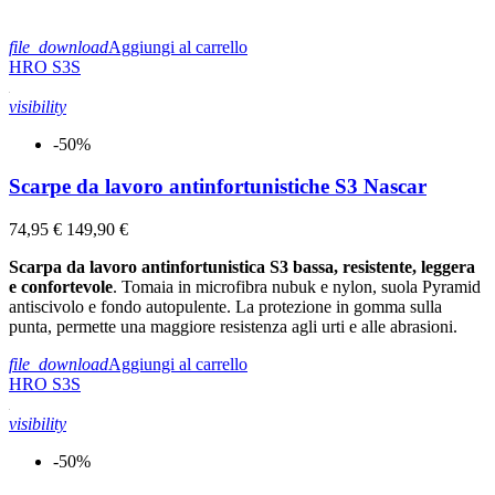
PU / TPU / gomma HRO
3
file_download
Aggiungi al carrello
Puntale
HRO
S3S
Alluminio
3
visibility
Taglie
-50%
Prezzo
Scarpe da lavoro antinfortunistiche S3 Nascar
€
€
Visualizza i prodotti a
3
74,95 €
149,90 €
Scarpa da lavoro antinfortunistica S3 bassa, resistente, leggera
e confortevole
. Tomaia in microfibra nubuk e nylon, suola Pyramid
antiscivolo e fondo autopulente. La protezione in gomma sulla
punta, permette una maggiore resistenza agli urti e alle abrasioni.
file_download
Aggiungi al carrello
HRO
S3S
visibility
-50%