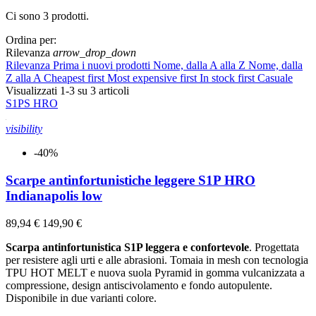
Ci sono 3 prodotti.
Cancella filtri
Ordina per:
On sale!
Rilevanza
arrow_drop_down
Rilevanza
Prima i nuovi prodotti
Nome, dalla A alla Z
Nome, dalla
On sale!
0
Z alla A
Cheapest first
Most expensive first
In stock first
Casuale
Certificazioni
Visualizzati 1-3 su 3 articoli
S1PS
HRO
HRO
3
visibility
S1PS
1
S3S
2
-40%
Settori
Scarpe antinfortunistiche leggere S1P HRO
Edilizia
3
Indianapolis low
Elettricisti e idraulici
3
Industria metalmeccanica
3
89,94 €
149,90 €
Logistica e trasporti
3
Scarpa antinfortunistica S1P leggera e confortevole
. Progettata
Officina e meccanici
3
per resistere agli urti e alle abrasioni. Tomaia in mesh con tecnologia
Saldatori
3
TPU HOT MELT e nuova suola Pyramid in gomma vulcanizzata a
Siderurgia e acciaieria
3
compressione, design antiscivolamento e fondo autopulente.
Disponibile in due varianti colore.
Suola