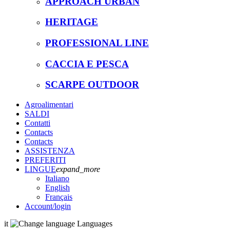
APPROACH URBAN
HERITAGE
PROFESSIONAL LINE
CACCIA E PESCA
SCARPE OUTDOOR
Agroalimentari
SALDI
Contatti
Contacts
Contacts
ASSISTENZA
PREFERITI
LINGUE
expand_more
Italiano
English
Français
Account
/login
it
Languages