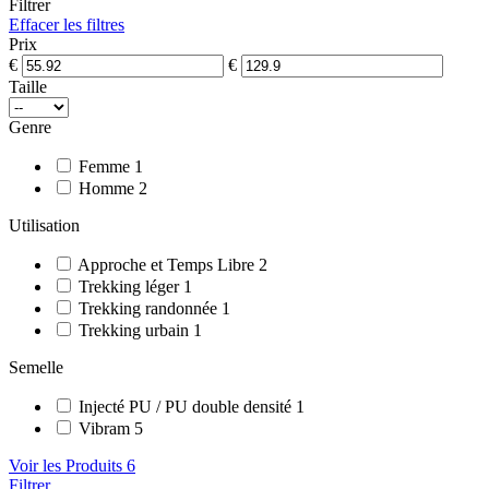
Filtrer
Effacer les filtres
Prix
€
€
Taille
Genre
Femme
1
Homme
2
Utilisation
Approche et Temps Libre
2
Trekking léger
1
Trekking randonnée
1
Trekking urbain
1
Semelle
Injecté PU / PU double densité
1
Vibram
5
Voir les Produits
6
Filtrer