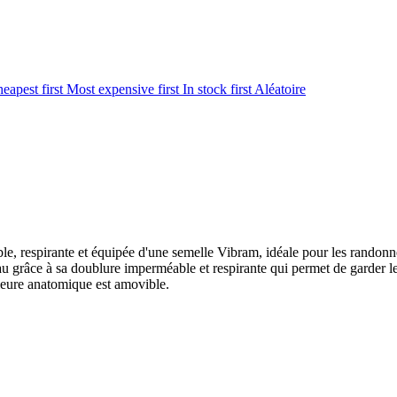
eapest first
Most expensive first
In stock first
Aléatoire
e, respirante et équipée d'une semelle Vibram, idéale pour les randonnées
'eau grâce à sa doublure imperméable et respirante qui permet de garder 
térieure anatomique est amovible.