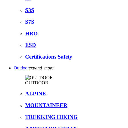
S3S
S7S
HRO
ESD
Certifications Safety
Outdoor
expand_more
OUTDOOR
ALPINE
MOUNTAINEER
TREKKING HIKING