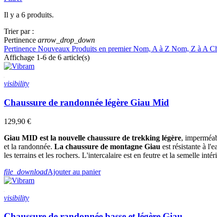
Il y a 6 produits.
Trier par :
Pertinence
arrow_drop_down
Pertinence
Nouveaux Produits en premier
Nom, A à Z
Nom, Z à A
Ch
Affichage 1-6 de 6 article(s)
visibility
Chaussure de randonnée légère Giau Mid
129,90 €
Giau MID est la nouvelle chaussure de trekking légère
, imperméabl
et la randonnée.
La chaussure de montagne Giau
est résistante à l
les terrains et les rochers. L'intercalaire est en feutre et la semelle in
file_download
Ajouter au panier
visibility
Chaussure de randonnée basse et légère Giau