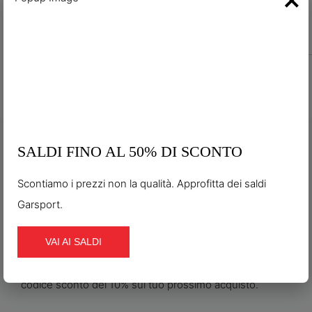
SALDI FINO AL 50% DI SCONTO
ISCRIVITI ALLA NEWSLETTER PER
Scontiamo i prezzi non la qualità. Approfitta dei saldi
RICEVERE IL TUO SCONTO DI
Garsport.
BENVENUTO
VAI AI SALDI
Iscriviti alla newsletter per rimanere sempre aggiornato
sulle novità e offerte di Garsport. Per te subito un
codice sconto del 10% sul tuo prossimo acquisto.