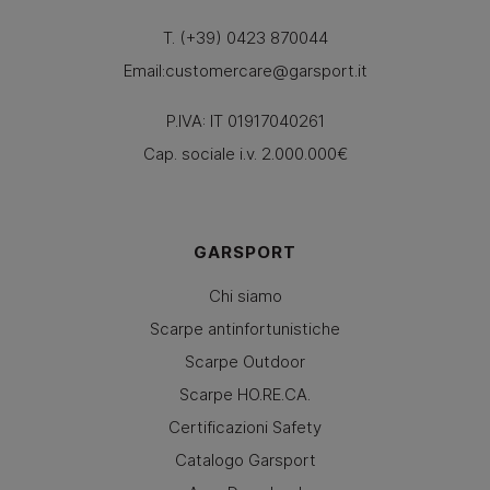
T. (+39) 0423 870044
Email:
customercare@garsport.it
P.IVA: IT 01917040261
Cap. sociale i.v. 2.000.000€
GARSPORT
Chi siamo
Scarpe antinfortunistiche
Scarpe Outdoor
Scarpe HO.RE.CA.
Certificazioni Safety
Catalogo Garsport