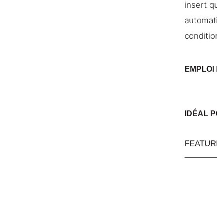
insert q
automati
conditio
EMPLOI 
IDÉAL 
FEATUR