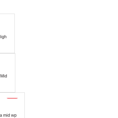
High
 Mid
-40%
a mid wp