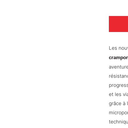
Les no
crampon
aventure
résistan
progress
et les v
grâce à 
micropor
techniqu