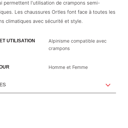
ui permettent l'utilisation de crampons semi-
ques. Les chaussures Ortles font face à toutes les
ns climatiques avec sécurité et style.
Alpinisme compatible avec
ET UTILISATION
crampons
Homme et Femme
POUR
ES
Croûte de cuir suédé / Nylon / Caoutchouc