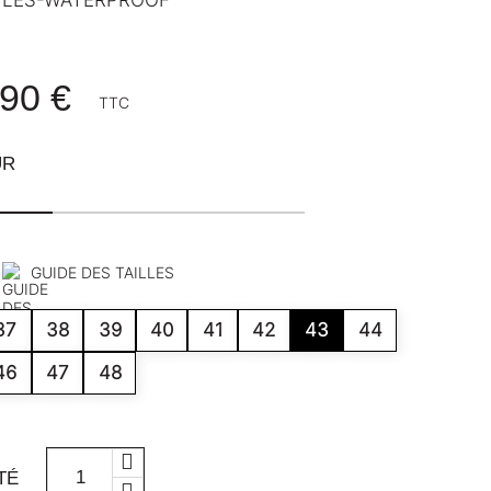
90 €
TTC
UR
GUIDE DES TAILLES
37
38
39
40
41
42
43
44
46
47
48
TÉ