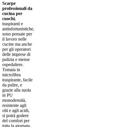
Scarpe
professionali da
cucina per
cuochi
,
traspiranti e
antinfortunistiche,
sono pensate per
il lavoro nelle
cucine ma anche
per gli operatori
delle imprese di
pulizia e mense
ospedaliere.
Tomaia in
microfibra
traspirante, facile
da pulire, e
grazie alla suola
in PU
monodensità,
resistente agli
olii e agli acidi,
si potrà godere
del comfort per
tutta la giornata.