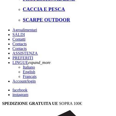
CACCIA E PESCA
SCARPE OUTDOOR
Agroalimentari
SALDI
Contatti
Contacts
Contacts
ASSISTENZA
PREFERITI
LINGUE
expand_more
Italiano
English
Français
Account
/login
facebook
instagram
SPEDIZIONE GRATUITA UE
SOPRA 100€