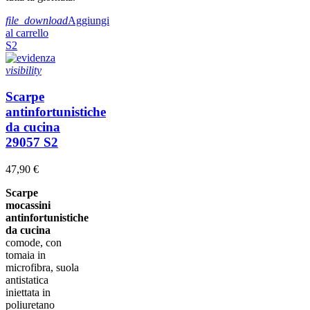
file_download
Aggiungi
al carrello
S2
visibility
Scarpe
antinfortunistiche
da cucina
29057 S2
47,90 €
Scarpe
mocassini
antinfortunistiche
da cucina
comode, con
tomaia in
microfibra, suola
antistatica
iniettata in
poliuretano