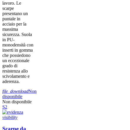
lavoro. Le
scarpe
presentano un
puntale in
acciaio per la
massima
sicurezza. Suola
in PU-
monodensità con
inserti in gomma
che possiedono
un eccezionale
grado di
resistenza allo
scivolamento e
aderenza.
file_download
Non
disponibile
Non disponibile
S2
visibility
Scarpe da