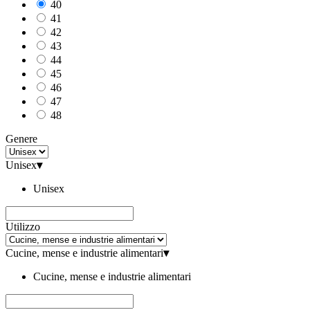
40
41
42
43
44
45
46
47
48
Genere
Unisex
▾
Unisex
Utilizzo
Cucine, mense e industrie alimentari
▾
Cucine, mense e industrie alimentari