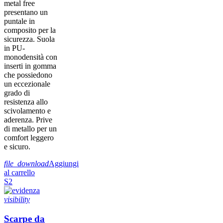
metal free
presentano un
puntale in
composito per la
sicurezza. Suola
in PU-
monodensità con
inserti in gomma
che possiedono
un eccezionale
grado di
resistenza allo
scivolamento e
aderenza. Prive
di metallo per un
comfort leggero
e sicuro.
file_download
Aggiungi
al carrello
S2
visibility
Scarpe da