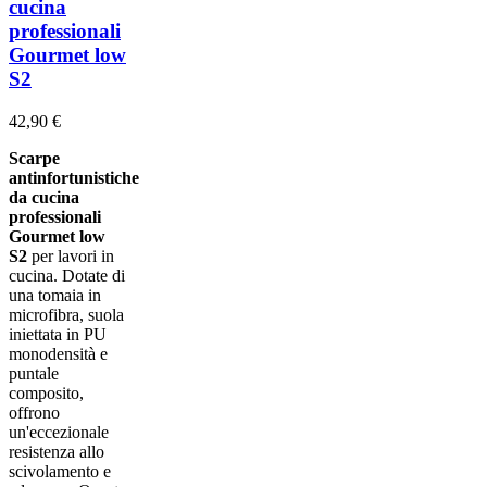
cucina
professionali
Gourmet low
S2
42,90 €
Scarpe
antinfortunistiche
da cucina
professionali
Gourmet low
S2
per lavori in
cucina. Dotate di
una tomaia in
microfibra, suola
iniettata in PU
monodensità e
puntale
composito,
offrono
un'eccezionale
resistenza allo
scivolamento e