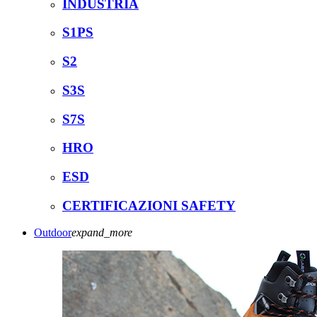
INDUSTRIA
S1PS
S2
S3S
S7S
HRO
ESD
CERTIFICAZIONI SAFETY
Outdoor
expand_more