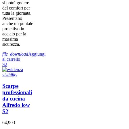
si potrà godere
del comfort per
tutta la giornata.
Presentano
anche un puntale
protettivo in
acciaio per la
massima
sicurezza.
file_download
Aggiungi
al carrello
S2
visibility
Scarpe
professionali
da cucina
Alfredo low
S2
64,90 €