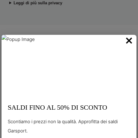
Leggi di più sulla privacy
×
GARSPORT
Via Spineda, 12 – 31040
Sede operativa:
Volpago del Montello (TV)
Via Piave, 15 – 31040
Sede legale:
Volpago del Montello (TV)
SALDI FINO AL 50% DI SCONTO
Scontiamo i prezzi non la qualità. Approfitta dei saldi
T. (+39) 0423 870044
Garsport.
Email:
customercare@garsport.it