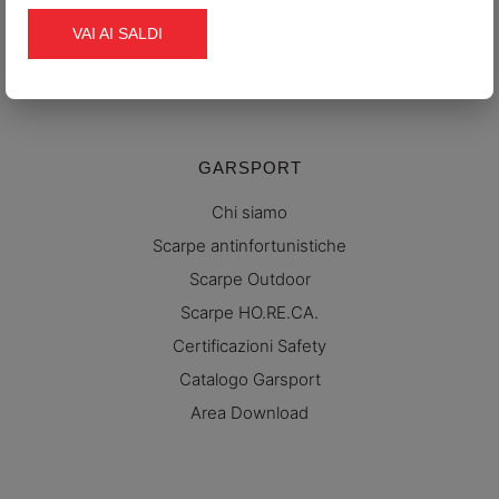
P.IVA: IT 01917040261
VAI AI SALDI
Cap. sociale i.v. 2.000.000€
GARSPORT
Chi siamo
Scarpe antinfortunistiche
Scarpe Outdoor
Scarpe HO.RE.CA.
Certificazioni Safety
Catalogo Garsport
Area Download