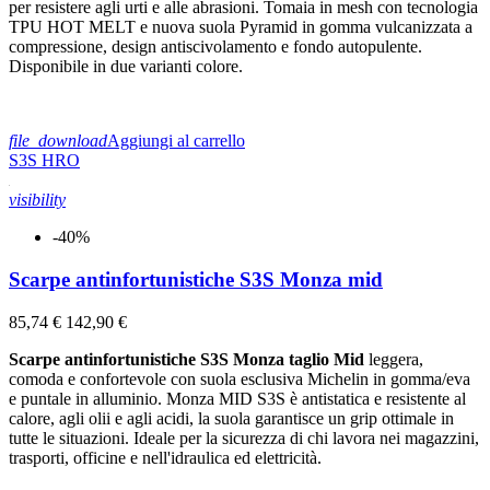
per resistere agli urti e alle abrasioni. Tomaia in mesh con tecnologia
TPU HOT MELT e nuova suola Pyramid in gomma vulcanizzata a
compressione, design antiscivolamento e fondo autopulente.
Disponibile in due varianti colore.
file_download
Aggiungi al carrello
S3S
HRO
visibility
-40%
Scarpe antinfortunistiche S3S Monza mid
85,74 €
142,90 €
Scarpe antinfortunistiche S3S Monza taglio Mid
leggera,
comoda e confortevole con suola esclusiva Michelin in gomma/eva
e puntale in alluminio. Monza MID S3S è antistatica e resistente al
calore, agli olii e agli acidi, la suola garantisce un grip ottimale in
tutte le situazioni. Ideale per la sicurezza di chi lavora nei magazzini,
trasporti, officine e nell'idraulica ed elettricità.