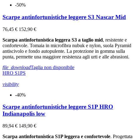
-50%
Scarpe antinfortunistiche leggere S3 Nascar Mid
76,45 €
152,90 €
Scarpa antinfortunistica leggera S3 a taglio mid
, resistente e
confortevole. Tomaia in microfibra nubuk e nylon, suola Pyramid
antiscivolo e fondo autopulente. La protezione in gomma sulla
punta, permette una maggiore resistenza agli urti e alle abrasioni.
file_download
Taglia non disponibile
HRO
S1PS
visibility
-40%
Scarpe antinfortunistiche leggere S1P HRO
Indianapolis low
89,94 €
149,90 €
Scarpa antinfortunistica S1P leggera e confortevole
. Progettata