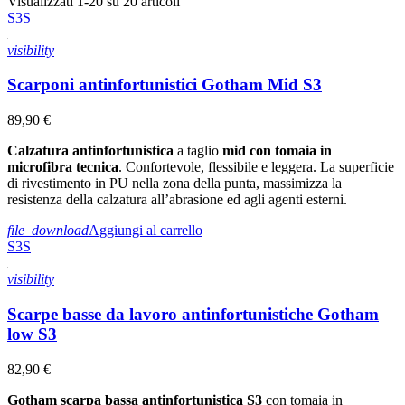
Visualizzati 1-20 su 20 articoli
S1PS
8
S3S
S3S
11
visibility
Settori
Scarponi antinfortunistici Gotham Mid S3
Agricoltura e giardinaggio
1
Edilizia
17
89,90 €
Edilizia pesante
7
Elettricisti e idraulici
18
Calzatura antinfortunistica
a taglio
mid
con tomaia in
Industria metalmeccanica
18
microfibra tecnica
. Confortevole, flessibile e leggera. La superficie
Lavori in quota e bosco
1
di rivestimento in PU nella zona della punta, massimizza la
Logistica e trasporti
19
resistenza della calzatura all’abrasione ed agli agenti esterni.
Officina e meccanici
16
file_download
Aggiungi al carrello
Saldatori
20
S3S
Siderurgia e acciaieria
16
visibility
Suola
Scarpe basse da lavoro antinfortunistiche Gotham
Eva / gomma HRO
8
Iniettata PU monodensità ESD
2
low S3
Iniettato PU / PU bidensità
7
PU / TPU / gomma HRO
3
82,90 €
Puntale
Gotham scarpa bassa antinfortunistica S3
con tomaia in