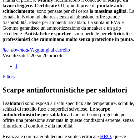
lavoro leggere.
Certificate O1
, quindi prive di
puntale anti-
schiacciamento
, sono pensate per chi cerca la
massima agilità
. La
tomaia in Nylon ad alta resistenza all'abrasione offre grande
traspirabilità, ideale per ambienti riscaldati. La suola in EVA e
Gomma garantisce un'ammortizzazione da sneaker e un grip
eccellente.
Antistatiche e sportive
, sono perfette per
elettricisti
e
professionisti che camminano molto senza protezione in punta
.
file_download
Aggiungi al carrello
Visualizzati 1-20 su 20 articoli
1
Filters
Scarpe antinfortunistiche per saldatori
I
saldatori
sono esposti a rischi specifici: alte temperature, scintille,
schizzi di metallo fuso e superfici scivolose. Le
scarpe
antinfortunistiche per saldatura
Garsport sono progettate per
offrire una protezione avanzata in queste condizioni estreme, senza
rinunciare al comfort e alla mobilità.
Realizzate con materiali tecnici e suole certificate
HRO
, queste