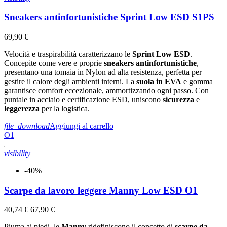
Sneakers antinfortunistiche Sprint Low ESD S1PS
69,90 €
Velocità e traspirabilità caratterizzano le
Sprint Low ESD
.
Concepite come vere e proprie
sneakers antinfortunistiche
,
presentano una tomaia in Nylon ad alta resistenza, perfetta per
gestire il calore degli ambienti interni. La
suola in EVA
e gomma
garantisce comfort eccezionale, ammortizzando ogni passo. Con
puntale in acciaio e certificazione ESD, uniscono
sicurezza
e
leggerezza
per la logistica.
file_download
Aggiungi al carrello
O1
visibility
-40%
Scarpe da lavoro leggere Manny Low ESD O1
40,74 €
67,90 €
Piuma ai piedi, le
Manny
ridefiniscono il concetto di
scarpe da