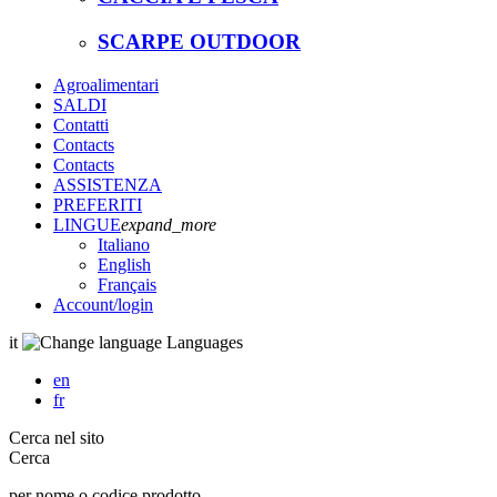
SCARPE OUTDOOR
Agroalimentari
SALDI
Contatti
Contacts
Contacts
ASSISTENZA
PREFERITI
LINGUE
expand_more
Italiano
English
Français
Account
/login
it
Languages
en
fr
Cerca nel sito
Cerca
per nome o codice prodotto