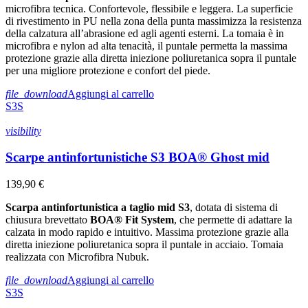
microfibra tecnica. Confortevole, flessibile e leggera. La superficie
Acciaio
8
di rivestimento in PU nella zona della punta massimizza la resistenza
della calzatura all’abrasione ed agli agenti esterni. La tomaia è in
Alluminio
7
microfibra e nylon ad alta tenacità, il puntale permetta la massima
Composito
4
protezione grazie alla diretta iniezione poliuretanica sopra il puntale
per una migliore protezione e confort del piede.
Taglie
file_download
Aggiungi al carrello
Prezzo
S3S
€
€
Visualizza i prodotti a
20
visibility
Scarpe antinfortunistiche S3 BOA® Ghost mid
139,90 €
Scarpa antinfortunistica a taglio mid S3
, dotata di sistema di
chiusura brevettato
BOA® Fit System
, che permette di adattare la
calzata in modo rapido e intuitivo. Massima protezione grazie alla
diretta iniezione poliuretanica sopra il puntale in acciaio. Tomaia
realizzata con Microfibra Nubuk.
file_download
Aggiungi al carrello
S3S