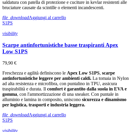
saldatura con patella di protezione e cuciture in kevlar resistenti alle
bruciature causate da scintille o elementi incandescenti.
file_download
Aggiungi al carrello
S1PS
visibility
Scarpe antinfortunistiche basse traspiranti Apex
Low S1PS
79,90 €
Freschezza e agilità definiscono le
Apex Low S1PS
,
scarpe
antinfortunistiche leggere per ambienti caldi.
La tomaia in Nylon
ad alta resistenza e microfibra, con puntalino in TPU, assicura
traspirabilità e durata. Il
comfort è garantito dalla suola in EVA e
gomma
, con l'ammortizzazione di una sneaker. Con puntale in
alluminio e lamina in composito, uniscono
sicurezza e dinamismo
per logistica, trasporti e industria leggera.
file_download
Aggiungi al carrello
S1PS
visibility