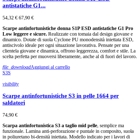
antistatiche G1...
54,32 €
67,90 €
Scarpe antinfortunistiche donna S1P ESD antistatiche G1 Pro
Low leggere e sicure.
Realizzate con tomaia dal design giovane e
dinamico. Dotate di suola Cyclone PU monodensità iniettata ESD,
antiscivolo ideale per ogni situazione lavorativa. Pensate per una
clientela giovane e dinamica, offrono leggerezza, comfort e stile. La
scelta perfetta per muoversi liberamente, anche al di fuori del lavoro.
file_download
Aggiungi al carrello
S3S
visibility
Scarpe antinfortunistiche S3 in pelle 1664 per
saldatori
74,90 €
Scarpa antinfortunistica S3 a taglio mid pelle
, semplice ma
funzionale. Lamina anti-perforazione e puntale in composito, suola
in poliuretano bi-densità iniettata. Modello indicato per i lavori di