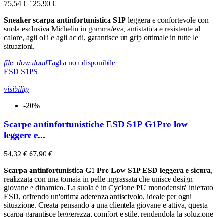
75,54 €
125,90 €
Sneaker scarpa antinfortunistica S1P
leggera e confortevole con
suola esclusiva Michelin in gomma/eva, antistatica e resistente al
calore, agli olii e agli acidi, garantisce un grip ottimale in tutte le
situazioni.
file_download
Taglia non disponibile
ESD
S1PS
visibility
-20%
Scarpe antinfortunistiche ESD S1P G1Pro low
leggere e...
54,32 €
67,90 €
Scarpa antinfortunistica G1 Pro Low S1P ESD leggera e sicura
,
realizzata con una tomaia in pelle ingrassata che unisce design
giovane e dinamico. La suola è in Cyclone PU monodensità iniettato
ESD, offrendo un'ottima aderenza antiscivolo, ideale per ogni
situazione. Creata pensando a una clientela giovane e attiva, questa
scarpa garantisce leggerezza, comfort e stile, rendendola la soluzione