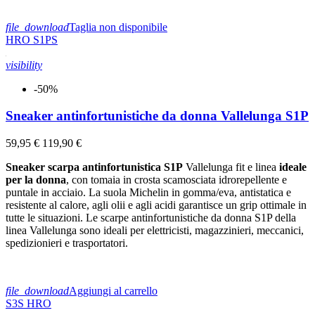
file_download
Taglia non disponibile
HRO
S1PS
visibility
-50%
Sneaker antinfortunistiche da donna Vallelunga S1P
59,95 €
119,90 €
Sneaker
scarpa antinfortunistica S1P
Vallelunga fit e linea
ideale
per la donna
, con tomaia in crosta scamosciata idrorepellente e
puntale in acciaio. La suola Michelin in gomma/eva, antistatica e
resistente al calore, agli olii e agli acidi garantisce un grip ottimale in
tutte le situazioni. Le scarpe antinfortunistiche da donna S1P della
linea Vallelunga sono ideali per elettricisti, magazzinieri, meccanici,
spedizionieri e trasportatori.
file_download
Aggiungi al carrello
S3S
HRO