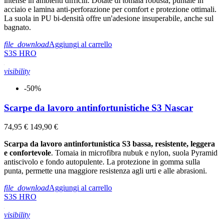
intense in ambienti difficili. Dotate di tomaia robusta, puntale in
acciaio e lamina anti-perforazione per comfort e protezione ottimali.
La suola in PU bi-densità offre un'adesione insuperabile, anche sul
bagnato.
file_download
Aggiungi al carrello
S3S
HRO
visibility
-50%
Scarpe da lavoro antinfortunistiche S3 Nascar
74,95 €
149,90 €
Scarpa da lavoro antinfortunistica S3 bassa, resistente, leggera
e confortevole
. Tomaia in microfibra nubuk e nylon, suola Pyramid
antiscivolo e fondo autopulente. La protezione in gomma sulla
punta, permette una maggiore resistenza agli urti e alle abrasioni.
file_download
Aggiungi al carrello
S3S
HRO
visibility