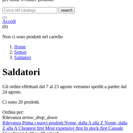
search
Accedi
(0)
Non ci sono prodotti nel carrello
Home
Settori
Saldatori
Saldatori
Gli ordini effettuati dal 7 al 23 agosto verranno spediti a partire dal
24 agosto.
Ci sono 20 prodotti.
Cancella filtri
Ordina per:
Certificazioni
Rilevanza
arrow_drop_down
Rilevanza
Prima i nuovi prodotti
Nome, dalla A alla Z
Nome, dalla
Antistatiche ESD
2
Z alla A
Cheapest first
Most expensive first
In stock first
Casuale
HRO
8