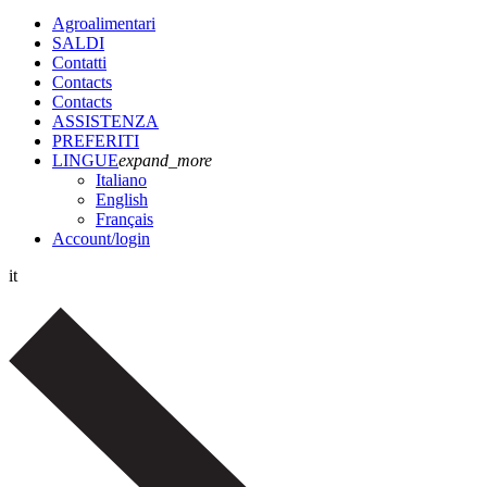
Agroalimentari
SALDI
Contatti
Contacts
Contacts
ASSISTENZA
PREFERITI
LINGUE
expand_more
Italiano
English
Français
Account
/login
it