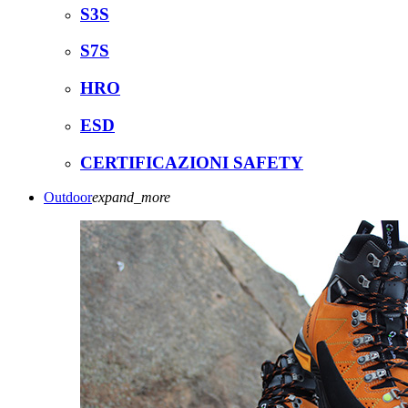
S3S
S7S
HRO
ESD
CERTIFICAZIONI SAFETY
Outdoor
expand_more