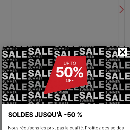
×
SOLDES JUSQU’À -50 %
INSCRIVEZ-VOUS À LA NEWSLETTER
Nous réduisons les prix, pas la qualité. Profitez des soldes