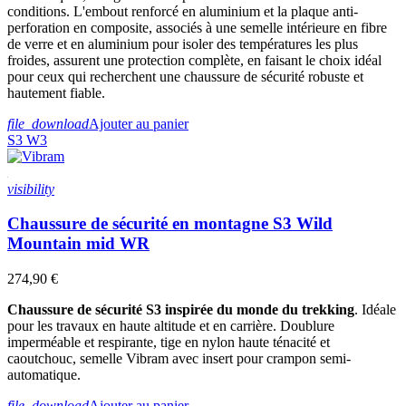
Aluminium
7
conditions. L'embout renforcé en aluminium et la plaque anti-
perforation en composite, associés à une semelle intérieure en fibre
Taille
de verre et en aluminium pour isoler des températures les plus
froides, assurent une protection complète, en faisant le choix idéal
Prix
pour ceux qui recherchent une chaussure de sécurité robuste et
€
€
hautement fiable.
Voir les Produits
7
file_download
Ajouter au panier
S3
W3
visibility
Chaussure de sécurité en montagne S3 Wild
Mountain mid WR
274,90 €
Chaussure de sécurité S3 inspirée du monde du trekking
. Idéale
pour les travaux en haute altitude et en carrière. Doublure
imperméable et respirante, tige en nylon haute ténacité et
caoutchouc, semelle Vibram avec insert pour crampon semi-
automatique.
file_download
Ajouter au panier