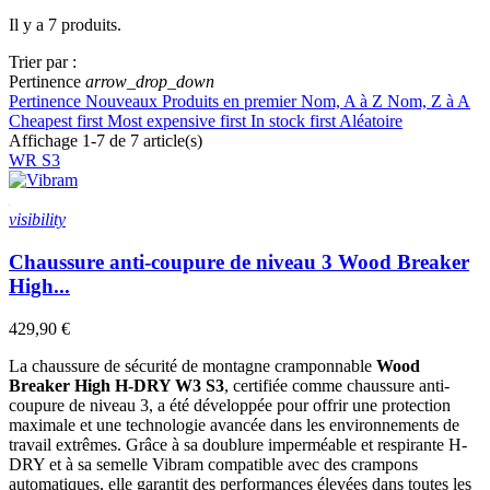
Il y a 7 produits.
Effacer les filtres
Trier par :
En solde!
Pertinence
arrow_drop_down
Pertinence
Nouveaux Produits en premier
Nom, A à Z
Nom, Z à A
En solde!
0
Cheapest first
Most expensive first
In stock first
Aléatoire
Certifications
Affichage 1-7 de 7 article(s)
WR
S3
S3S
2
S7S
4
visibility
Secteur
Chaussure anti-coupure de niveau 3 Wood Breaker
Agriculture et jardinage
7
High...
BTP lourd
7
Bûcherons et travaux en hauteur
7
429,90 €
Carriers et marbriers
7
La chaussure de sécurité de montagne cramponnable
Wood
Samelle
Breaker High H-DRY W3 S3
, certifiée comme chaussure anti-
coupure de niveau 3, a été développée pour offrir une protection
Vibram
7
maximale et une technologie avancée dans les environnements de
travail extrêmes. Grâce à sa doublure imperméable et respirante H-
Embout
DRY et à sa semelle Vibram compatible avec des crampons
automatiques, elle garantit des performances élevées dans toutes les