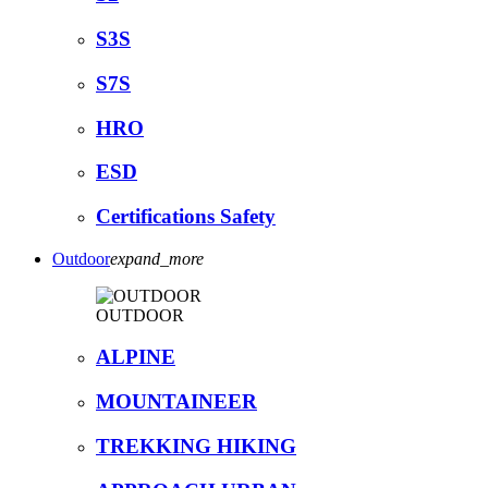
S3S
S7S
HRO
ESD
Certifications Safety
Outdoor
expand_more
OUTDOOR
ALPINE
MOUNTAINEER
TREKKING HIKING