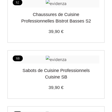
S2
S2
8
Chaussures de Cuisine
Professionnelles Bistrot Basses S2
Secteur
39,90 €
Cuisine et restauration
11
Samelle
Single density PU
10
SB
EVA / Caoutchouc
1
Sabots de Cuisine Professionnels
Cuisine SB
Embout
39,90 €
Acier
7
Composite
3