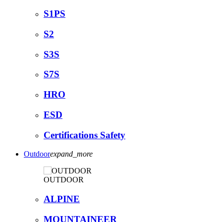
S1PS
S2
S3S
S7S
HRO
ESD
Certifications Safety
Outdoor
expand_more
OUTDOOR
ALPINE
MOUNTAINEER