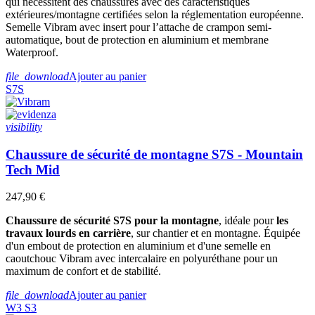
qui nécessitent des chaussures avec des caractéristiques
extérieures/montagne certifiées selon la réglementation européenne.
Aluminium
7
Semelle Vibram avec insert pour l’attache de crampon semi-
automatique, bout de protection en aluminium et membrane
Taille
Waterproof.
Prix
file_download
Ajouter au panier
€
€
S7S
Voir les Produits
7
visibility
Chaussure de sécurité de montagne S7S - Mountain
Tech Mid
247,90 €
Chaussure de sécurité S7S pour la montagne
, idéale pour
les
travaux lourds en carrière
, sur chantier et en montagne. Équipée
d'un embout de protection en aluminium et d'une semelle en
caoutchouc Vibram avec intercalaire en polyuréthane pour un
maximum de confort et de stabilité.
file_download
Ajouter au panier
W3
S3