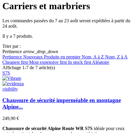
Carriers et marbriers
Les commandes passées du 7 au 23 août seront expédiées à partir du
24 août.
Il y a 7 produits.
Effacer les filtres
Trier par :
Certifications
Pertinence
arrow_drop_down
Pertinence
Nouveaux Produits en premier
Nom, A à Z
Nom, Z à A
S3S
2
Cheapest first
Most expensive first
In stock first
Aléatoire
S7S
4
Affichage 1-7 de 7 article(s)
S7S
Secteur
Agriculture et jardinage
7
visibility
BTP lourd
7
Bûcherons et travaux en hauteur
7
Chaussure de sécurité imperméable en montagne
Carriers et marbriers
7
Alpine...
Samelle
249,90 €
Vibram
7
Chaussure de sécurité Alpine Route WR S7S
idéale pour ceux
Embout