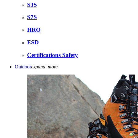
S3S
S7S
HRO
ESD
Certifications Safety
Outdoor
expand_more