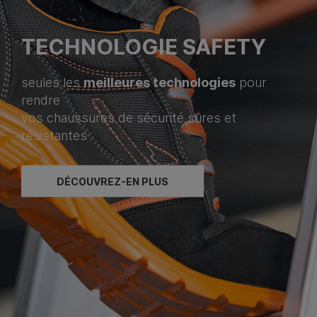
TECHNOLOGIE SAFETY
meilleures technologies
seules les
pour
rendre
vos chaussures de sécurité sûres et
résistantes
DÉCOUVREZ-EN PLUS