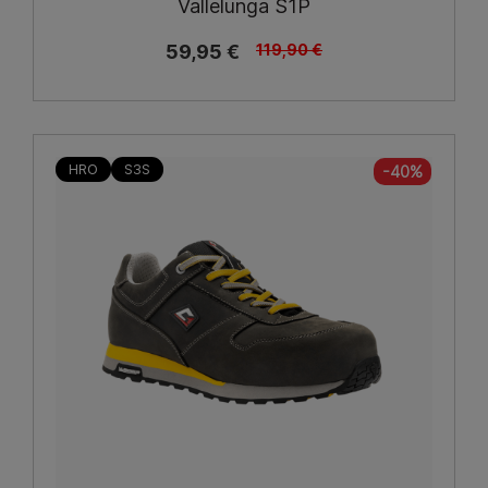
Vallelunga S1P
59,95 €
119,90 €
HRO
S3S
-40%