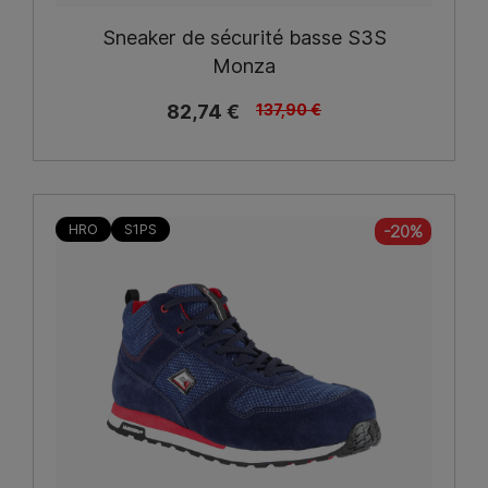
Sneaker de sécurité basse S3S
Monza
82,74 €
137,90 €
HRO
S1PS
-20%