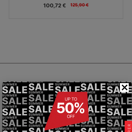
100,72 €
125,90 €
×
Les
chaussures de sécurité S1P avec semelle
Michelin sont légères, confortables et offrent
des performances élevées
. Ce sont ces aspects
clés qui unissent Garsport aux nouvelles
chaussures avec semelles techniques de marque