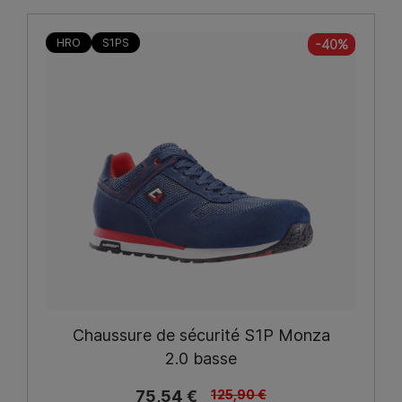
HRO
S1PS
-40%
Chaussure de sécurité S1P Monza
2.0 basse
75,54 €
125,90 €