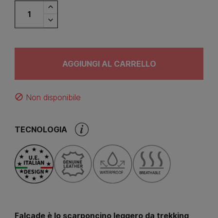
AGGIUNGI AL CARRELLO
Non disponibile
block
TECNOLOGIA
Falcade è lo scarponcino leggero da trekking