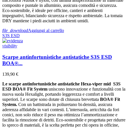
microfibra Nubuk e nylon, con lamina antiperforazione in materiale
composito e puntale in alluminio, assicura comodità e sicurezza.
Eco-sostenibile, è ideale per officine, cantieri e ambienti
impegnativi, bilanciando sicurezza e rispetto ambientale. La tomaia
DRY mantiene i piedi asciutti in ambienti umidi.
file_download
Aggiungi al carrello
S3S
ESD
visibility
Scarpe antinfortunistiche antistatiche S3S ESD
BOA®...
139,90 €
Le scarpe antinfortunistiche antistatiche Hexa-viper mid S3S
ESD BOA® Fit System
uniscono innovazione e funzionalità con la
nuova suola Hexalight, portando leggerezza e comfort a livelli
superiori. Le scarpe sono dotate di chiusura brevettata
BOA® Fit
System.
Con un battistrada in poliuretano bi-densità, assicura
aderenza affidabile in vari contesti. L’intersuola, arricchita da fori
conici, non solo riduce il peso ma ottimizza l’ammortizzazione e
facilita la rimozione di detriti. Eco-sostenibile e progettata per ridurre
lo spreco di materiali, è la scelta perfetta per chi opera in officine,