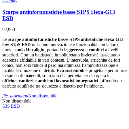
visibility
Scarpe antinfortunistiche basse S1PS Hexa-G13
ESD
92,90 €
Le
scarpe antinfortunistiche basse S1PS antistatiche Hexa G13
low S1pS ESD
uniscono innovazione e funzionalità con la loro
nuova
suola Hexalight
, portando
leggerezza
e
comfort
a livelli
superiori. Con un battistrada in poliuretano bi-densità, assicurano
aderenza affidabile in vari contesti. L’intersuola, arricchita da fori
conici, non solo riduce il peso ma ottimizza l’ammortizzazione e
facilita la rimozione di detriti.
Eco-sostenibili
e progettate per ridurre
lo spreco di materiali, sono la scelta perfetta per chi opera in
officine
,
cantieri e ambienti lavorativi impegnativi
, offrendo un
perfetto equilibrio tra sicurezza e rispetto per l’ambiente.
file_download
Non disponibile
Non disponibile
S3S
ESD