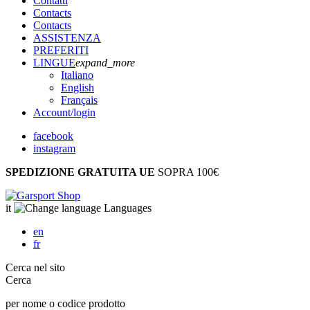
Contatti
Contacts
Contacts
ASSISTENZA
PREFERITI
LINGUE
expand_more
Italiano
English
Français
Account
/login
facebook
instagram
SPEDIZIONE GRATUITA UE
SOPRA 100€
it
Languages
en
fr
Cerca nel sito
Cerca
per nome o codice prodotto