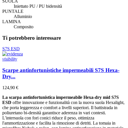
SUOLA
Iniettato PU / PU bidensità
PUNTALE
Alluminio
LAMINA
Composito
Ti potrebbero interessare
S7S
ESD
visibility
Scarpe antinfortunistiche impermeabili S7S Hexa-
Dry...
124,90 €
La scarpa antinfortunistica impermeabile Hexa-dry mid S7S
ESD
offre innovazione e funzionalità con la nuova suola Hexalight,
che porta leggerezza e comfort a livelli superiori. Il battistrada in
poliuretano bi-densità garantisce aderenza in vari contesti.
L'intersuola con fori conici riduce il peso, ottimizza
l'ammortizzazione e facilita la rimozione di detriti. La tomaia in