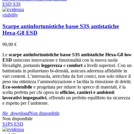
ESD
S3S
visibility
Scarpe antinfortunistiche basse S3S antistatiche
Hexa-G8 ESD
99,90 €
Le
scarpe antinfortunistiche basse S3S antistatiche Hexa-G8 low
ESD
uniscono innovazione e funzionalità con la nuova suola
Hexalight, portando
leggerezza
e
comfort
a livelli superiori. Con un
battistrada in poliuretano bi-densità, assicura aderenza affidabile in
vari contesti. L’intersuola, arricchita da fori conici, non solo riduce il
peso ma ottimizza l’ammortizzazione e facilita la rimozione di detriti.
Eco-sostenibile
e progettata per ridurre lo spreco di materiali, è la
scelta perfetta per chi opera in
officine, cantieri e ambienti
lavorativi impegnativi
, offrendo un perfetto equilibrio tra sicurezza
e rispetto per l’ambiente.
file_download
Non disponibile
Non disponibile
S1PS
ESD