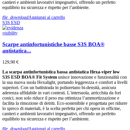
cantieri e ambienti lavorativi impegnativi, offrendo un perfetto
equilibrio tra sicurezza e rispetto per l’ambiente.
file_download
Aggiungi al carrello
S3S
ESD
visibility
Scarpe antinfortunistiche basse S3S BOA®
antistatica...
129,90 €
La scarpa antinfortunistica bassa antistatica Hexa-viper low
S3S ESD
BOA® Fit System
unisce innovazione e funzionalità con
la sua nuova suola Hexalight, portando leggerezza e comfort a livelli
superiori. Con un battistrada in poliuretano bi-densità, assicura
aderenza affidabile in vari contesti. L’intersuola, arricchita da fori
conici, non solo riduce il peso ma ottimizza l’ammortizzazione e
facilita la rimozione di detriti. Eco-sostenibile e progettata per ridurre
lo spreco di materiali, è la scelta perfetta per chi opera in officine,
cantieri e ambienti lavorativi impegnativi, offrendo un perfetto
equilibrio tra sicurezza e rispetto per l’ambiente.
file_download
Aggiungi al carrello