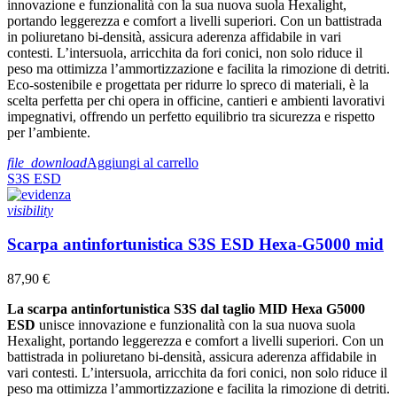
innovazione e funzionalità con la sua nuova suola Hexalight,
portando leggerezza e comfort a livelli superiori. Con un battistrada
in poliuretano bi-densità, assicura aderenza affidabile in vari
contesti. L’intersuola, arricchita da fori conici, non solo riduce il
peso ma ottimizza l’ammortizzazione e facilita la rimozione di detriti.
Eco-sostenibile e progettata per ridurre lo spreco di materiali, è la
scelta perfetta per chi opera in officine, cantieri e ambienti lavorativi
impegnativi, offrendo un perfetto equilibrio tra sicurezza e rispetto
per l’ambiente.
file_download
Aggiungi al carrello
S3S
ESD
visibility
Scarpa antinfortunistica S3S ESD Hexa-G5000 mid
87,90 €
La scarpa antinfortunistica S3S dal taglio MID Hexa G5000
ESD
unisce innovazione e funzionalità con la sua nuova suola
Hexalight, portando leggerezza e comfort a livelli superiori. Con un
battistrada in poliuretano bi-densità, assicura aderenza affidabile in
vari contesti. L’intersuola, arricchita da fori conici, non solo riduce il
peso ma ottimizza l’ammortizzazione e facilita la rimozione di detriti.