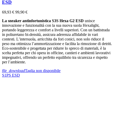
ESD
69,93 €
99,90 €
La sneaker antinfortunistica S3S Hexa G2 ESD
unisce
innovazione e funzionalità con la sua nuova suola Hexalight,
portando leggerezza e comfort a livelli superiori. Con un battistrada
in poliuretano bi-densità, assicura aderenza affidabile in vari
contesti. L’intersuola, arricchita da fori conici, non solo riduce il
peso ma ottimizza l’ammortizzazione e facilita la rimozione di detriti.
Eco-sostenibile e progettata per ridurre lo spreco di materiali, è la
scelta perfetta per chi opera in officine, cantieri e ambienti lavorativi
impegnativi, offrendo un perfetto equilibrio tra sicurezza e rispetto
per l’ambiente.
file_download
Taglia non disponibile
S1PS
ESD