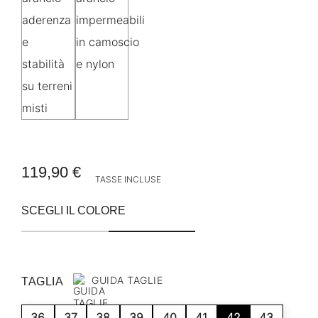
119,90 €
TASSE INCLUSE
SCEGLI IL COLORE
GUIDA TAGLIE
TAGLIA
36
37
38
39
40
41
42
43