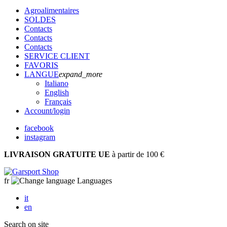
Agroalimentaires
SOLDES
Contacts
Contacts
Contacts
SERVICE CLIENT
FAVORIS
LANGUE
expand_more
Italiano
English
Français
Account
/login
facebook
instagram
LIVRAISON GRATUITE UE
à partir de 100 €
fr
Languages
it
en
Search on site