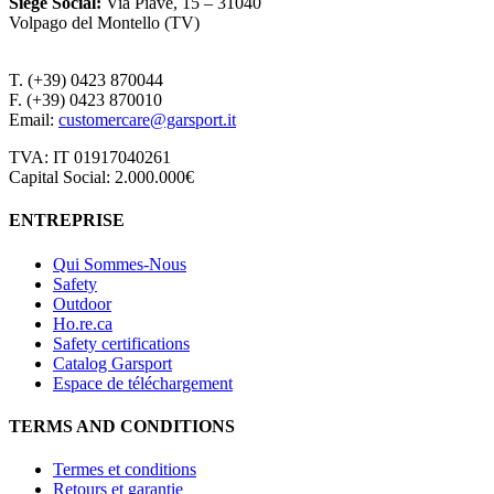
Siège Social
:
Via Piave, 15 – 31040
Volpago del Montello (TV)
T. (+39) 0423 870044
F. (+39) 0423 870010
Email:
customercare@garsport.it
TVA: IT 01917040261
Capital Social: 2.000.000€
ENTREPRISE
Qui Sommes-Nous
Safety
Outdoor
Ho.re.ca
Safety certifications
Catalog Garsport
Espace de téléchargement
TERMS AND CONDITIONS
Termes et conditions
Retours et garantie