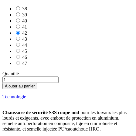
38
39
40
41
42
43
44
45
46
47
Quantité
Ajouter au panier
Technologie
Chaussure de sécurité S3S coupe mid
pour les travaux les plus
lourds et exigeants, avec embout de protection en aluminium,
semelle anti-perforation en composite, tige en cuir robuste et
résistante, et semelle injectée PU/caoutchouc HRO.