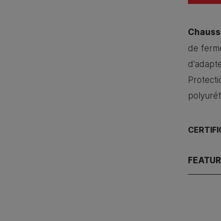
Chaussu
de ferm
d'adapte
Protecti
polyuré
CERTIF
FEATU