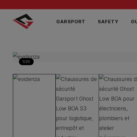
GARSPORT
SAFETY
O
S3S