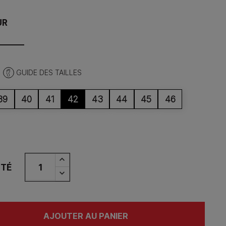
UR
GUIDE DES TAILLES
39
40
41
42
43
44
45
46
ITÉ
AJOUTER AU PANIER