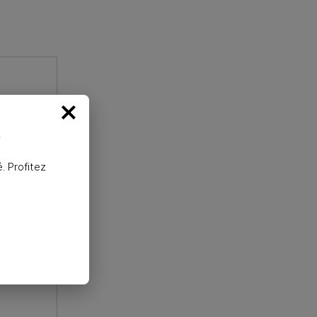
×
é S3
%
. Profitez