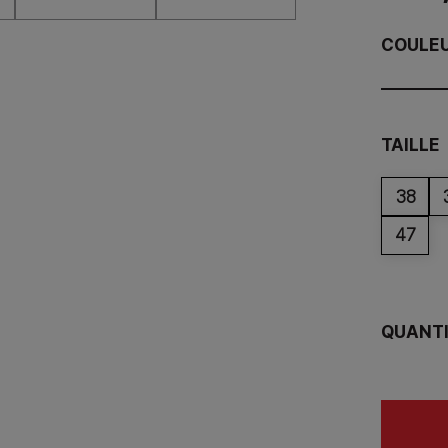
COULE
TAILLE
38
47
QUANT