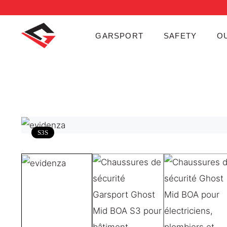
GARSPORT
SAFETY
O
S3S