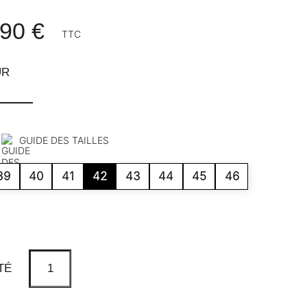
90 €
TTC
UR
GUIDE DES TAILLES
39
40
41
42
43
44
45
46
TÉ