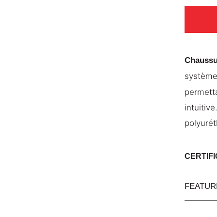
Chaussu
système
permetta
intuitiv
polyurét
CERTIF
FEATUR