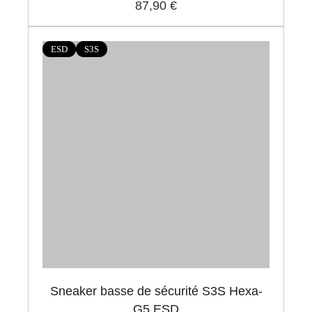
87,90 €
ESD
S3S
Sneaker basse de sécurité S3S Hexa-
G5 ESD