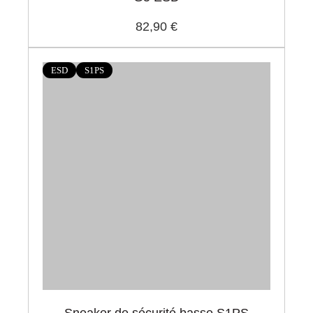
82,90 €
ESD
S1PS