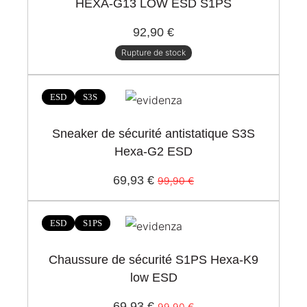
HEXA-G13 LOW ESD S1PS
92,90 €
Rupture de stock
-30%
ESD
S3S
Sneaker de sécurité antistatique S3S
Hexa-G2 ESD
69,93 €
99,90 €
-30%
ESD
S1PS
Chaussure de sécurité S1PS Hexa-K9
low ESD
69,93 €
99,90 €