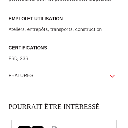
EMPLOI ET UTILISATION
Ateliers, entrepôts, transports, construction
CERTIFICATIONS
ESD, S3S
FEATURES
Nylon en matériel recyclé haute tenacité / Microfibre
POURRAIT ÊTRE INTÉRESSÉ