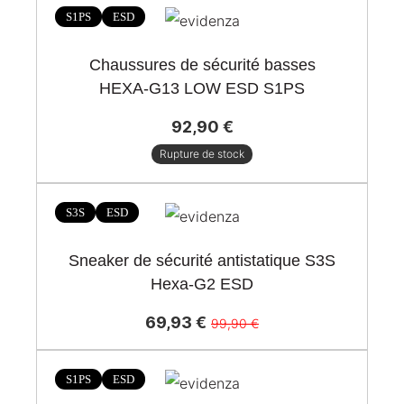
S1PS
ESD
Chaussures de sécurité basses
HEXA-G13 LOW ESD S1PS
92,90 €
Rupture de stock
-30%
S3S
ESD
Sneaker de sécurité antistatique S3S
Hexa-G2 ESD
69,93 €
99,90 €
-30%
S1PS
ESD