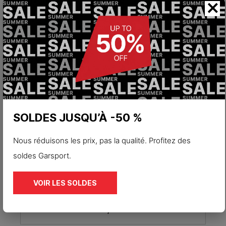
×
low ESD
69,93 €
99,90 €
ESD
S3S
Sneaker basse de sécurité S3S Hexa-
G5 ESD
82,90 €
SOLDES JUSQU’À -50 %
Nous réduisons les prix, pas la qualité. Profitez des
ESD
S1PS
soldes Garsport.
Sneaker de sécurité basse S1PS
VOIR LES SOLDES
antistatique Hexa-G15 ESD
79,90 €