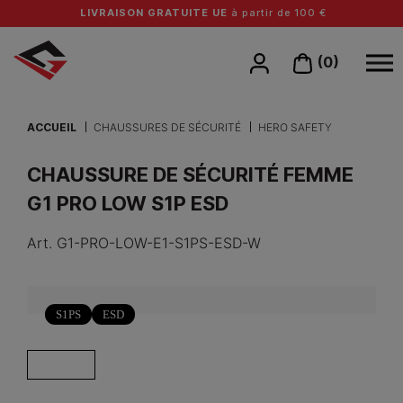
LIVRAISON GRATUITE UE
à partir de 100 €
(0)
ACCUEIL
CHAUSSURES DE SÉCURITÉ
HERO SAFETY
CHAUSSURE DE SÉCURITÉ FEMME
G1 PRO LOW S1P ESD
Art.
G1-PRO-LOW-E1-S1PS-ESD-W
S1PS
ESD