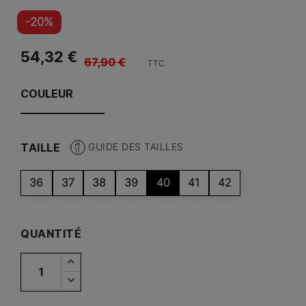
-20%
54,32 €
67,90 €
TTC
COULEUR
TAILLE
GUIDE DES TAILLES
36
37
38
39
40
41
42
QUANTITÉ