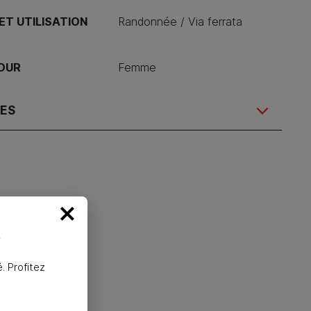
ET UTILISATION
Randonnée / Via ferrata
POUR
Femme
RES
×
%
-40%
. Profitez