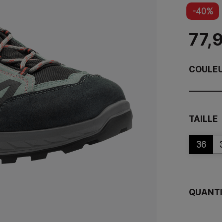
-40%
77,
COULE
TAILLE
36
QUANT