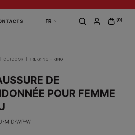
Search
(0)
FR
ONTACTS
on
site
OUTDOOR
TREKKING HIKING
USSURE DE
NDONNÉE POUR FEMME
U
U-MID-WP-W