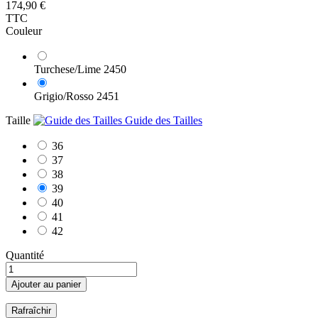
174,90 €
TTC
Couleur
Turchese/Lime 2450
Grigio/Rosso 2451
Taille
Guide des Tailles
36
37
38
39
40
41
42
Quantité
Ajouter au panier